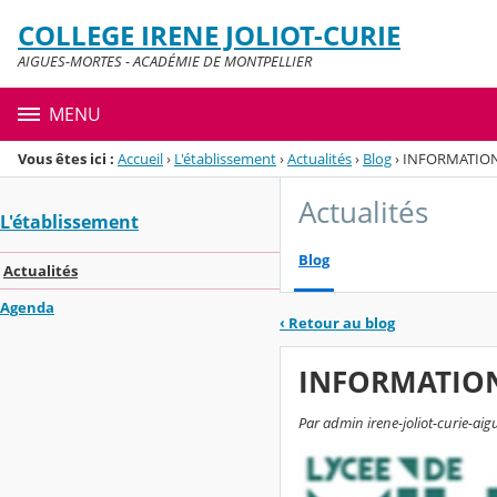
Panneau de gestion des cookies
COLLEGE IRENE JOLIOT-CURIE
Menu de la rubrique
Contenu
AIGUES-MORTES - ACADÉMIE DE MONTPELLIER
MENU
Vous êtes ici :
Accueil
›
L'établissement
›
Actualités
›
Blog
›
INFORMATION
Actualités
L'établissement
Blog
Actualités
Agenda
‹
Retour au blog
INFORMATION
Par admin irene-joliot-curie-aig