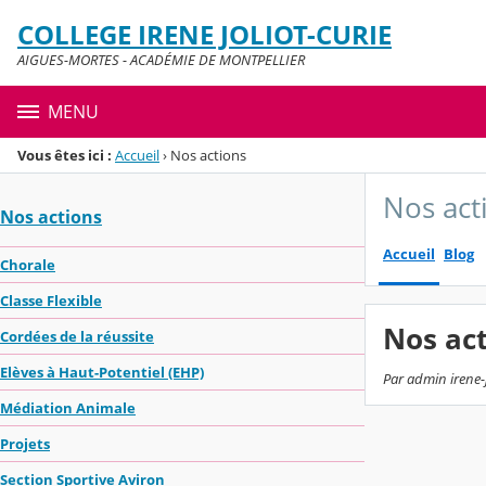
Panneau de gestion des cookies
COLLEGE IRENE JOLIOT-CURIE
Menu de la rubrique
Contenu
AIGUES-MORTES - ACADÉMIE DE MONTPELLIER
MENU
Vous êtes ici :
Accueil
›
Nos actions
Nos act
Nos actions
Accueil
Blog
Chorale
Classe Flexible
Nos ac
Cordées de la réussite
Elèves à Haut-Potentiel (EHP)
Par admin irene-
Médiation Animale
Projets
Section Sportive Aviron