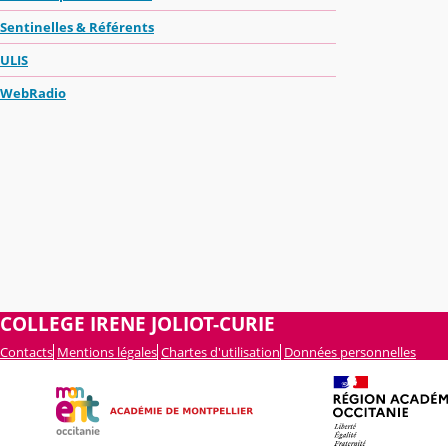
Sentinelles & Référents
ULIS
WebRadio
COLLEGE IRENE JOLIOT-CURIE
Contacts
Mentions légales
Chartes d'utilisation
Données personnelles