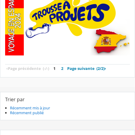
‹
Page précédente
(-/-)
1
2
Page suivante
(2/2)
›
Trier par
Récemment mis à jour
Récemment publié