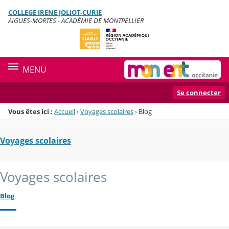
Panneau de gestion des cookies
COLLEGE IRENE JOLIOT-CURIE
Menu de la rubrique
Contenu
AIGUES-MORTES - ACADÉMIE DE MONTPELLIER
MENU
Se connecter
Vous êtes ici :
Accueil
›
Voyages scolaires
›
Blog
Voyages scolaires
Voyages scolaires
Blog