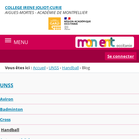
Panneau de gestion des cookies
COLLEGE IRENE JOLIOT-CURIE
Menu de la rubrique
Contenu
AIGUES-MORTES - ACADÉMIE DE MONTPELLIER
MENU
Se connecter
Vous êtes ici :
Accueil
›
UNSS
›
Handball
›
Blog
UNSS
Aviron
Badminton
Cross
Handball