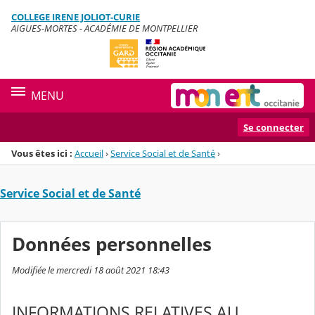
Panneau de gestion des cookies
COLLEGE IRENE JOLIOT-CURIE
Menu de la rubrique
Contenu
AIGUES-MORTES - ACADÉMIE DE MONTPELLIER
MENU
Se connecter
Vous êtes ici :
Accueil
›
Service Social et de Santé
›
Service Social et de Santé
Données personnelles
Modifiée le mercredi 18 août 2021 18:43
INFORMATIONS RELATIVES AU