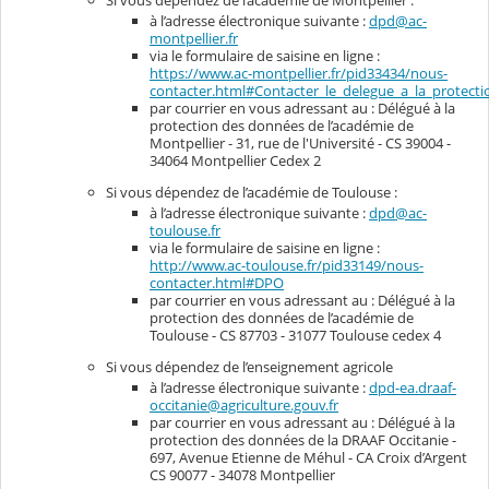
Si vous dépendez de l’académie de Montpellier :
à l’adresse électronique suivante :
dpd@ac-
montpellier.fr
via le formulaire de saisine en ligne :
https://www.ac-montpellier.fr/pid33434/nous-
contacter.html#Contacter_le_delegue_a_la_protec
par courrier en vous adressant au : Délégué à la
protection des données de l’académie de
Montpellier - 31, rue de l'Université - CS 39004 -
34064 Montpellier Cedex 2
Si vous dépendez de l’académie de Toulouse :
à l’adresse électronique suivante :
dpd@ac-
toulouse.fr
via le formulaire de saisine en ligne :
http://www.ac-toulouse.fr/pid33149/nous-
contacter.html#DPO
par courrier en vous adressant au : Délégué à la
protection des données de l’académie de
Toulouse - CS 87703 - 31077 Toulouse cedex 4
Si vous dépendez de l’enseignement agricole
à l’adresse électronique suivante :
dpd-ea.draaf-
occitanie@agriculture.gouv.fr
par courrier en vous adressant au : Délégué à la
protection des données de la DRAAF Occitanie -
697, Avenue Etienne de Méhul - CA Croix d’Argent
CS 90077 - 34078 Montpellier