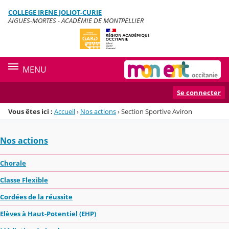
Panneau de gestion des cookies
COLLEGE IRENE JOLIOT-CURIE
Menu de la rubrique
Contenu
AIGUES-MORTES - ACADÉMIE DE MONTPELLIER
MENU
Se connecter
Vous êtes ici :
Accueil
›
Nos actions
›
Section Sportive Aviron
Nos actions
Chorale
Classe Flexible
Cordées de la réussite
Elèves à Haut-Potentiel (EHP)