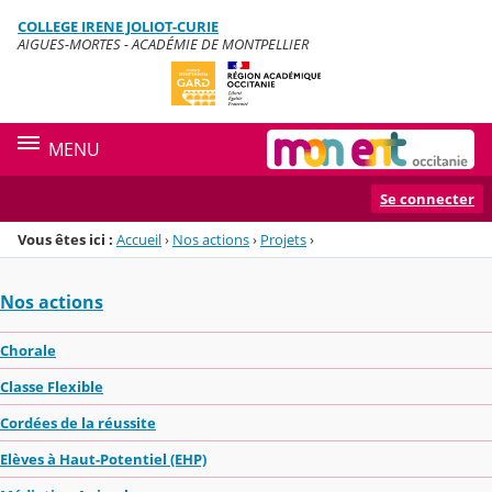
Panneau de gestion des cookies
COLLEGE IRENE JOLIOT-CURIE
Menu de la rubrique
Contenu
AIGUES-MORTES - ACADÉMIE DE MONTPELLIER
MENU
Se connecter
Vous êtes ici :
Accueil
›
Nos actions
›
Projets
›
Nos actions
Chorale
Classe Flexible
Cordées de la réussite
Elèves à Haut-Potentiel (EHP)